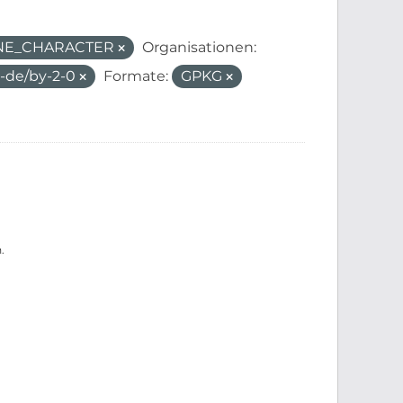
ANE_CHARACTER
Organisationen:
l-de/by-2-0
Formate:
GPKG
.