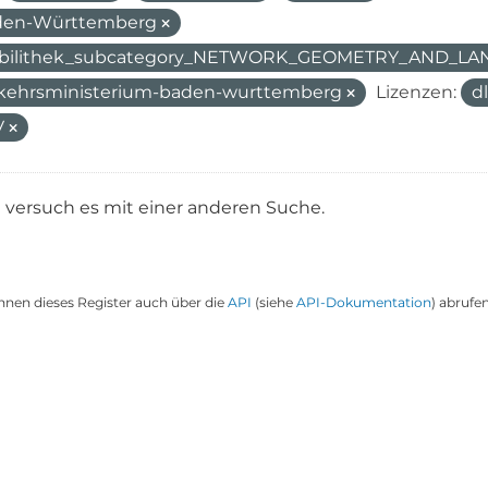
den-Württemberg
bilithek_subcategory_NETWORK_GEOMETRY_AND_L
kehrsministerium-baden-wurttemberg
Lizenzen:
d
V
e versuch es mit einer anderen Suche.
nnen dieses Register auch über die
API
(siehe
API-Dokumentation
) abrufen