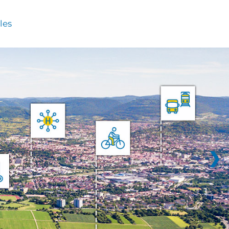
les
❯