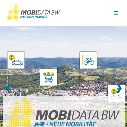
Überspringen zum Hauptinhalt
❮
❯