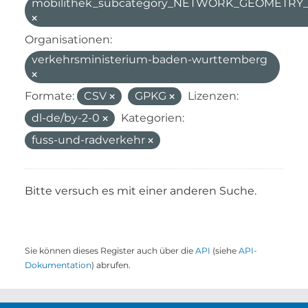
mobilithek_subcategory_NETWORK_GEOMETR
Organisationen:
verkehrsministerium-baden-wurttemberg
Formate:
CSV
GPKG
Lizenzen:
dl-de/by-2-0
Kategorien:
fuss-und-radverkehr
Bitte versuch es mit einer anderen Suche.
Sie können dieses Register auch über die
API
(siehe
API-
Dokumentation
) abrufen.