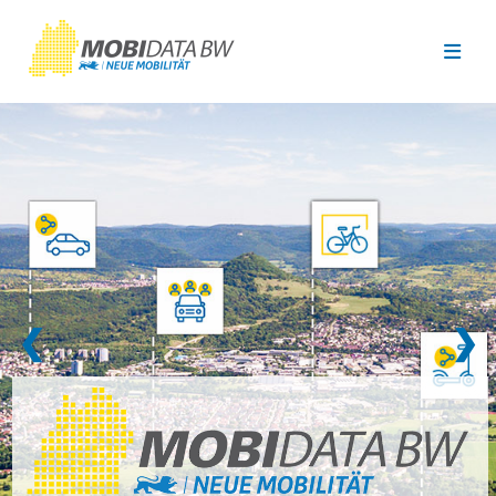
Überspringen zum Hauptinhalt
❮
❯