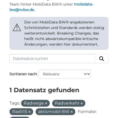
Team hinter MobiData BW® unter
mobidata-
bw@nvbw.de
.
Die von MobiData BW® angebotenen
⚠
Schnittstellen und Standards werden stetig
weiterentwickelt. Breaking Changes, das
heißt nicht-abwärtskompatible kritische
Änderungen, werden hier dokumentiert.
Sortieren nach
1 Datensatz gefunden
Tags:
Radwege
Radverkehr
RadVIS
aktivmobil BW
Formate: