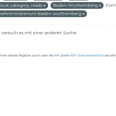
oud_category_roads
Baden-Württemberg
Form
kehrsministerium-baden-wurttemberg
e versuch es mit einer anderen Suche.
nnen dieses Register auch über die
API
(siehe
API-Dokumentation
) abrufen