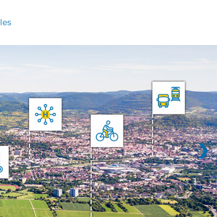
les
❯