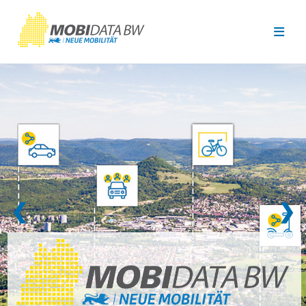
Überspringen zum Hauptinhalt
❮
❯