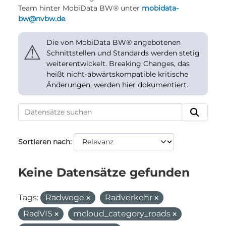
Team hinter MobiData BW® unter
mobidata-
bw@nvbw.de
.
Die von MobiData BW® angebotenen
⚠
Schnittstellen und Standards werden stetig
weiterentwickelt. Breaking Changes, das
heißt nicht-abwärtskompatible kritische
Änderungen, werden hier dokumentiert.
Sortieren nach
Keine Datensätze gefunden
Tags:
Radwege
Radverkehr
RadVIS
mcloud_category_roads