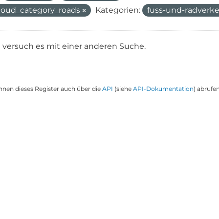
oud_category_roads
Kategorien:
fuss-und-radverk
e versuch es mit einer anderen Suche.
nnen dieses Register auch über die
API
(siehe
API-Dokumentation
) abrufen