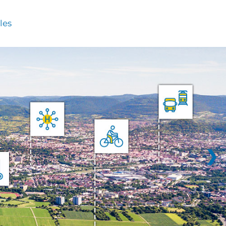
les
❯