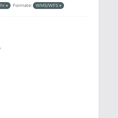
ehr
Formate:
WMS/WFS
.