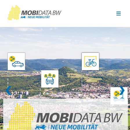
Überspringen zum Hauptinhalt
❮
❯