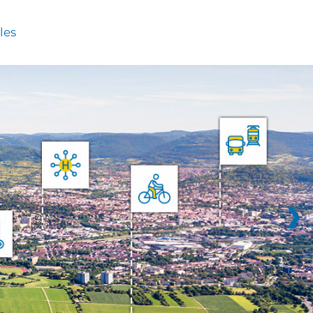
les
❯