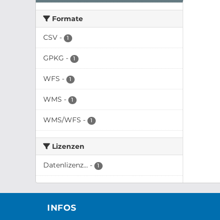
Formate
CSV
-
1
GPKG
-
1
WFS
-
1
WMS
-
1
WMS/WFS
-
1
Lizenzen
Datenlizenz...
-
1
INFOS