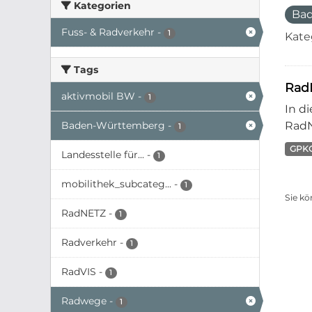
Kategorien
Ba
Fuss- & Radverkehr
-
1
Kate
Tags
Rad
aktivmobil BW
-
1
In d
Baden-Württemberg
-
RadN
1
GPK
Landesstelle für...
-
1
mobilithek_subcateg...
-
1
Sie kö
RadNETZ
-
1
Radverkehr
-
1
RadVIS
-
1
Radwege
-
1