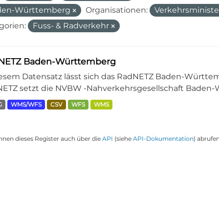
den-Württemberg
Organisationen:
Verkehrsminist
gorien:
Fuss- & Radverkehr
NETZ Baden-Württemberg
iesem Datensatz lässt sich das RadNETZ Baden-Württem
ETZ setzt die NVBW -Nahverkehrsgesellschaft Baden-W
G
WMS/WFS
CSV
WFS
WMS
nnen dieses Register auch über die
API
(siehe
API-Dokumentation
) abrufen