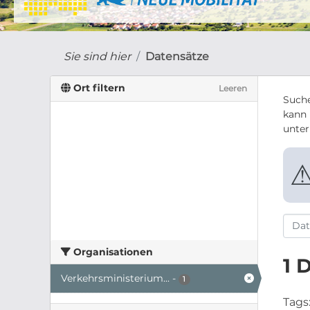
Sie sind hier
Datensätze
Ort filtern
Leeren
Suche
kann 
unte
Organisationen
1 
Verkehrsministerium...
-
1
Tags