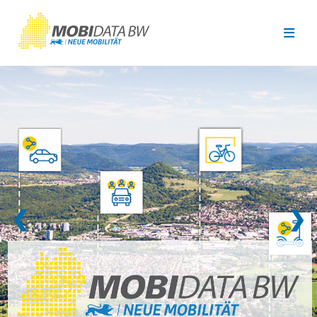
Überspringen zum Hauptinhalt
❮
❯