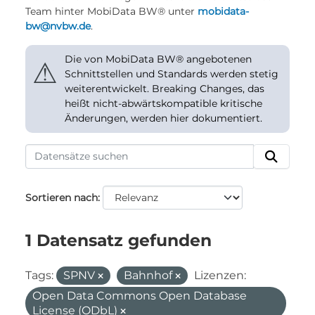
Team hinter MobiData BW® unter
mobidata-
bw@nvbw.de
.
Die von MobiData BW® angebotenen
⚠
Schnittstellen und Standards werden stetig
weiterentwickelt. Breaking Changes, das
heißt nicht-abwärtskompatible kritische
Änderungen, werden hier dokumentiert.
Sortieren nach
1 Datensatz gefunden
Tags:
SPNV
Bahnhof
Lizenzen:
Open Data Commons Open Database
License (ODbL)