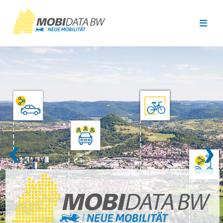
Überspringen zum Hauptinhalt
❮
❯