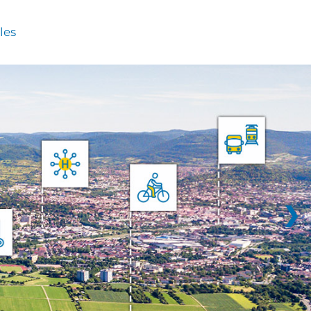
les
❯