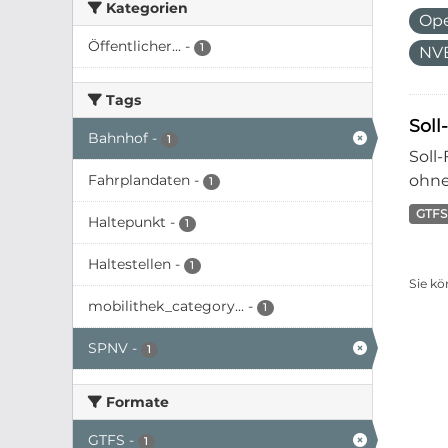
Kategorien
Ope
Öffentlicher...
-
1
NVB
Tags
Soll
Bahnhof
-
1
Soll
Fahrplandaten
-
ohne
1
GTFS
Haltepunkt
-
1
Haltestellen
-
1
Sie kö
mobilithek_category...
-
1
SPNV
-
1
Formate
GTFS
-
1