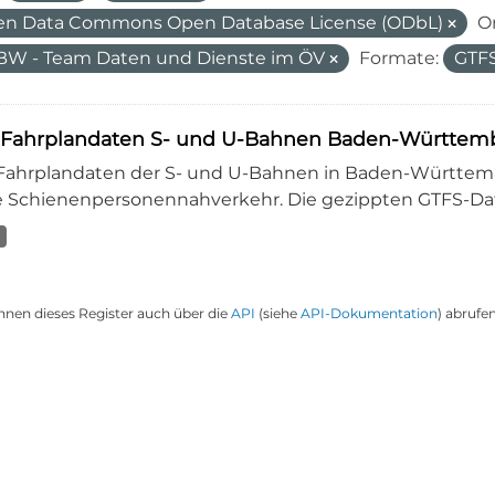
n Data Commons Open Database License (ODbL)
O
W - Team Daten und Dienste im ÖV
Formate:
GTF
-Fahrplandaten S- und U-Bahnen Baden-Württembe
-Fahrplandaten der S- und U-Bahnen in Baden-Württembe
 Schienenpersonennahverkehr. Die gezippten GTFS-Dat
nnen dieses Register auch über die
API
(siehe
API-Dokumentation
) abrufen