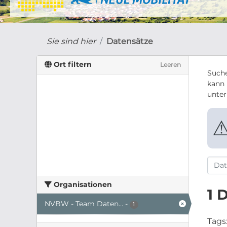
Sie sind hier
Datensätze
Ort filtern
Leeren
Suche
kann 
unte
Organisationen
1 
NVBW - Team Daten...
-
1
Tags