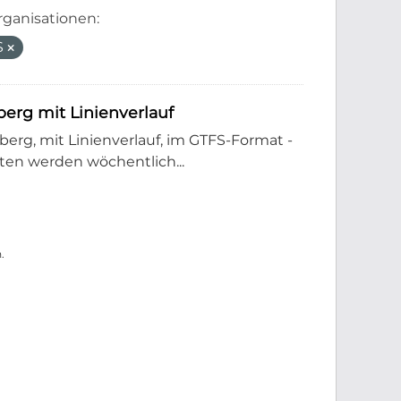
rganisationen:
S
rg mit Linienverlauf
rg, mit Linienverlauf, im GTFS-Format -
en werden wöchentlich...
.