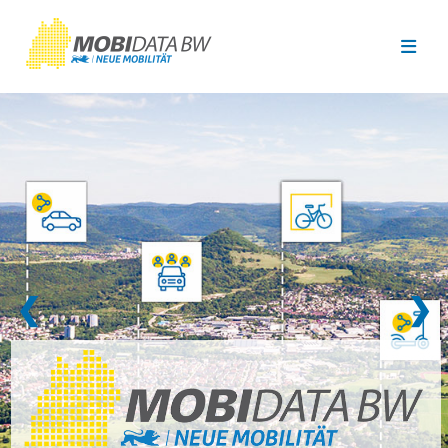
Überspringen zum Hauptinhalt
❮
❯