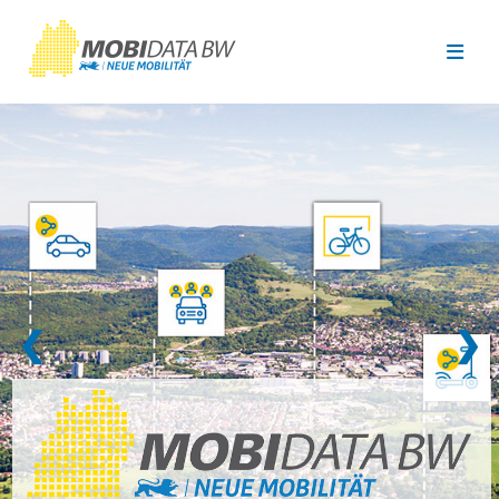
Überspringen zum Hauptinhalt
❮
❯