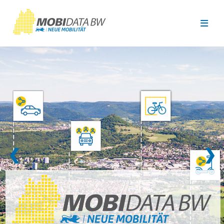
Überspringen zum Hauptinhalt
❮
❯