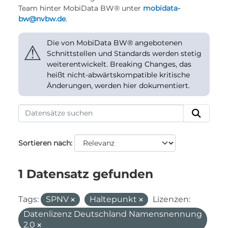
Team hinter MobiData BW® unter
mobidata-
bw@nvbw.de
.
Die von MobiData BW® angebotenen
⚠
Schnittstellen und Standards werden stetig
weiterentwickelt. Breaking Changes, das
heißt nicht-abwärtskompatible kritische
Änderungen, werden hier dokumentiert.
Sortieren nach
1 Datensatz gefunden
Tags:
SPNV
Haltepunkt
Lizenzen:
Datenlizenz Deutschland Namensnennung
2.0