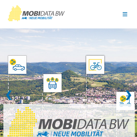
Überspringen zum Hauptinhalt
❮
❯