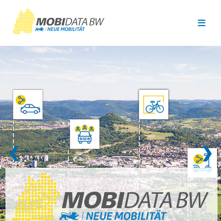
Überspringen zum Hauptinhalt
❮
❯