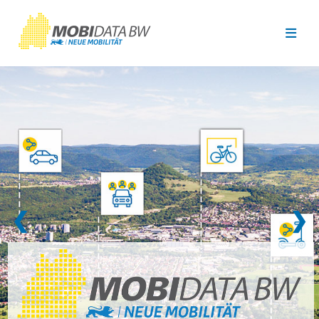
Überspringen zum Hauptinhalt
❮
❯