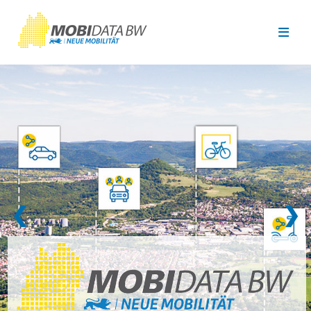
Überspringen zum Hauptinhalt
❮
❯