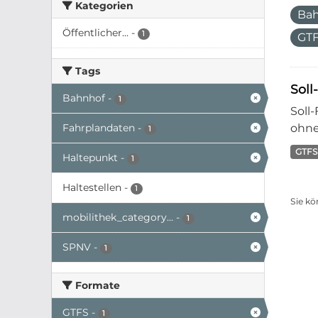
Kategorien
Ba
Öffentlicher...
-
1
GT
Tags
Soll
Bahnhof
-
1
Soll
Fahrplandaten
-
ohne
1
GTFS
Haltepunkt
-
1
Haltestellen
-
1
Sie kö
mobilithek_category...
-
1
SPNV
-
1
Formate
GTFS
-
1