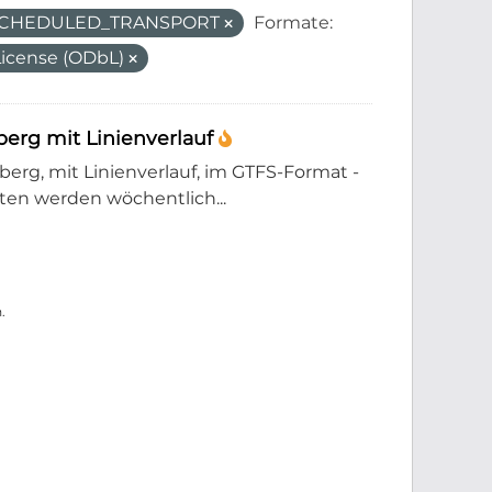
_SCHEDULED_TRANSPORT
Formate:
icense (ODbL)
erg mit Linienverlauf
rg, mit Linienverlauf, im GTFS-Format -
en werden wöchentlich...
.