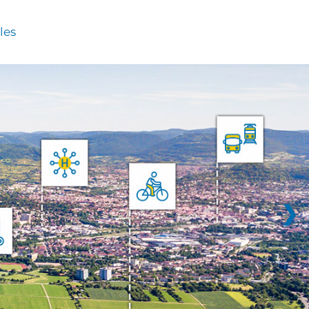
les
❯