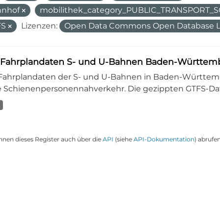
hnhof
mobilithek_category_PUBLIC_TRANSPORT
FS
Lizenzen:
Open Data Commons Open Database L
-Fahrplandaten S- und U-Bahnen Baden-Württemb
-Fahrplandaten der S- und U-Bahnen in Baden-Württembe
 Schienenpersonennahverkehr. Die gezippten GTFS-Dat
nnen dieses Register auch über die
API
(siehe
API-Dokumentation
) abrufen