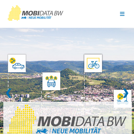
Überspringen zum Hauptinhalt
❮
❯