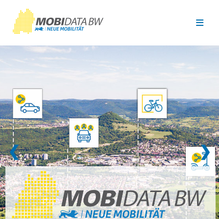
Überspringen zum Hauptinhalt
❮
❯