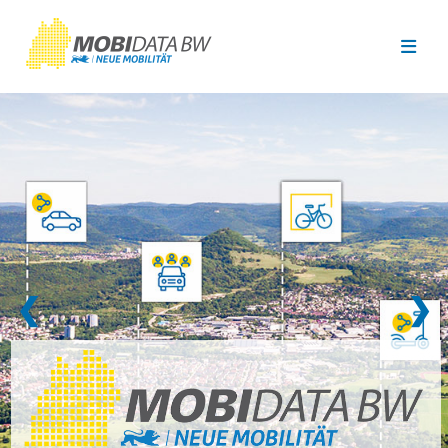
Überspringen zum Hauptinhalt
❮
❯