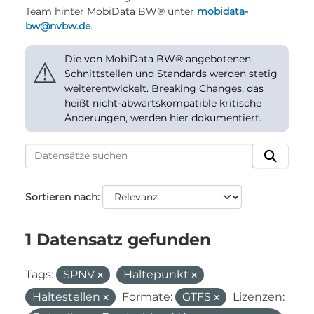
Team hinter MobiData BW® unter
mobidata-
bw@nvbw.de
.
Die von MobiData BW® angebotenen
⚠
Schnittstellen und Standards werden stetig
weiterentwickelt. Breaking Changes, das
heißt nicht-abwärtskompatible kritische
Änderungen, werden hier dokumentiert.
Sortieren nach
1 Datensatz gefunden
Tags:
SPNV
Haltepunkt
Haltestellen
Formate:
GTFS
Lizenzen: