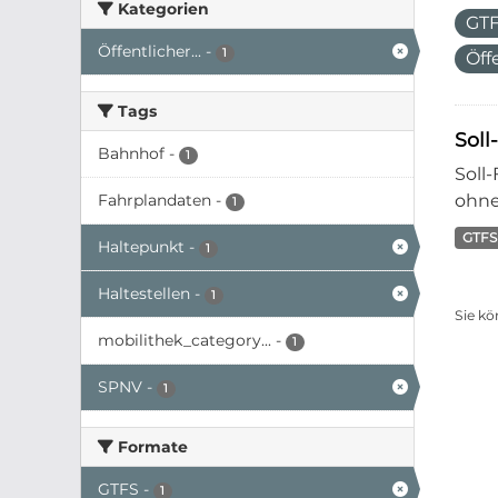
Kategorien
GT
Öffentlicher...
-
1
Öff
Tags
Soll
Bahnhof
-
1
Soll
Fahrplandaten
-
ohne
1
GTFS
Haltepunkt
-
1
Haltestellen
-
1
Sie kö
mobilithek_category...
-
1
SPNV
-
1
Formate
GTFS
-
1