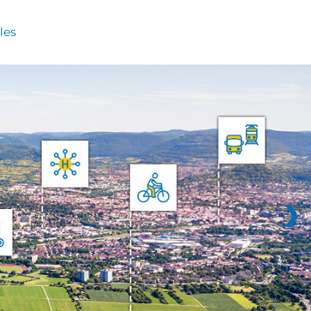
les
❯