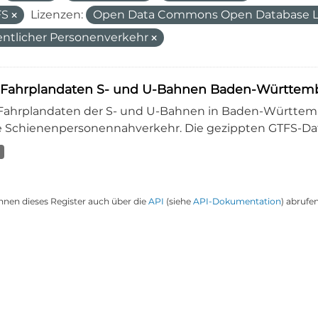
FS
Lizenzen:
Open Data Commons Open Database L
entlicher Personenverkehr
-Fahrplandaten S- und U-Bahnen Baden-Württembe
-Fahrplandaten der S- und U-Bahnen in Baden-Württembe
 Schienenpersonennahverkehr. Die gezippten GTFS-Dat
nnen dieses Register auch über die
API
(siehe
API-Dokumentation
) abrufen