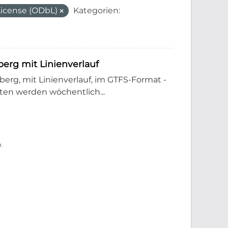
icense (ODbL)
Kategorien:
rg mit Linienverlauf
rg, mit Linienverlauf, im GTFS-Format -
en werden wöchentlich...
.