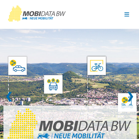
Überspringen zum Hauptinhalt
❮
❯