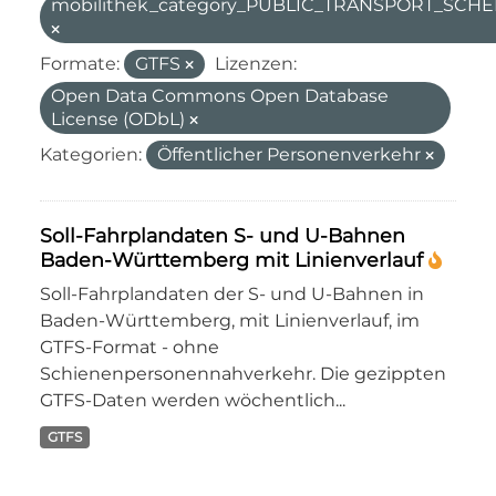
mobilithek_category_PUBLIC_TRANSPORT_SC
Formate:
GTFS
Lizenzen:
Open Data Commons Open Database
License (ODbL)
Kategorien:
Öffentlicher Personenverkehr
Soll-Fahrplandaten S- und U-Bahnen
Baden-Württemberg mit Linienverlauf
Soll-Fahrplandaten der S- und U-Bahnen in
Baden-Württemberg, mit Linienverlauf, im
GTFS-Format - ohne
Schienenpersonennahverkehr. Die gezippten
GTFS-Daten werden wöchentlich...
GTFS