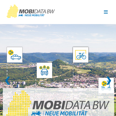
Überspringen zum Hauptinhalt
❮
❯