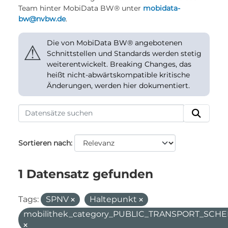
Team hinter MobiData BW® unter
mobidata-
bw@nvbw.de
.
Die von MobiData BW® angebotenen
⚠
Schnittstellen und Standards werden stetig
weiterentwickelt. Breaking Changes, das
heißt nicht-abwärtskompatible kritische
Änderungen, werden hier dokumentiert.
Sortieren nach
1 Datensatz gefunden
Tags:
SPNV
Haltepunkt
mobilithek_category_PUBLIC_TRANSPORT_SC