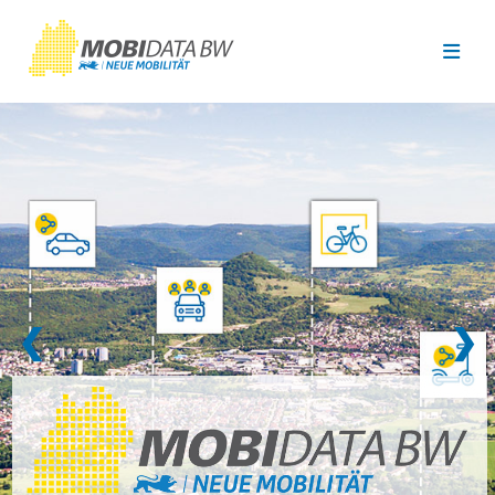
Überspringen zum Hauptinhalt
❮
❯