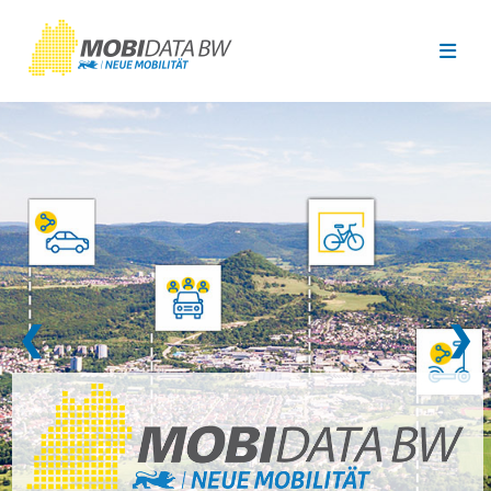
Überspringen zum Hauptinhalt
❮
❯