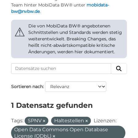
Team hinter MobiData BW® unter
mobidata-
bw@nvbw.de
.
Die von MobiData BW® angebotenen
⚠
Schnittstellen und Standards werden stetig
weiterentwickelt. Breaking Changes, das
heißt nicht-abwärtskompatible kritische
Änderungen, werden hier dokumentiert.
Sortieren nach
1 Datensatz gefunden
Tags:
SPNV
Haltestellen
Lizenzen:
Open Data Commons Open Database
License (ODbL)