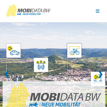
Überspringen zum Hauptinhalt
❮
❯