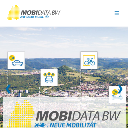
Überspringen zum Hauptinhalt
❮
❯