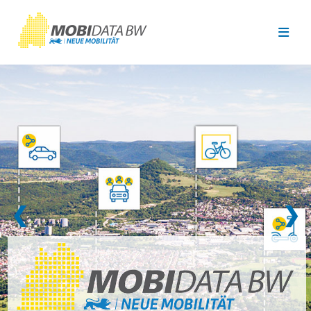
Überspringen zum Hauptinhalt
❮
❯