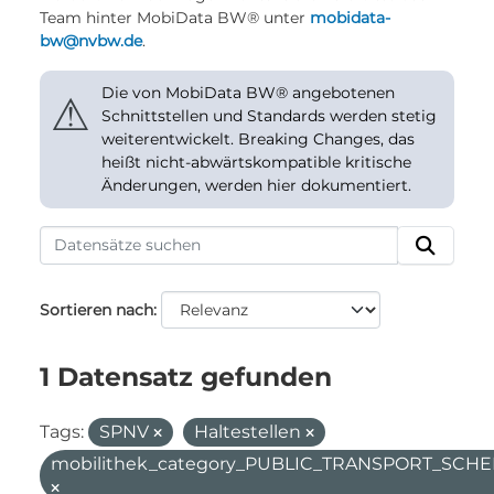
Team hinter MobiData BW® unter
mobidata-
bw@nvbw.de
.
Die von MobiData BW® angebotenen
⚠
Schnittstellen und Standards werden stetig
weiterentwickelt. Breaking Changes, das
heißt nicht-abwärtskompatible kritische
Änderungen, werden hier dokumentiert.
Sortieren nach
1 Datensatz gefunden
Tags:
SPNV
Haltestellen
mobilithek_category_PUBLIC_TRANSPORT_SC