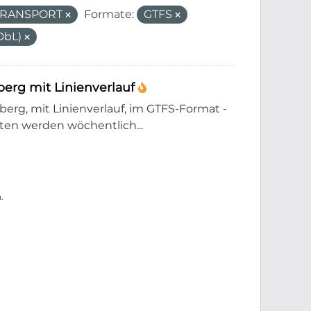
_TRANSPORT
Formate:
GTFS
DbL)
erg mit Linienverlauf
rg, mit Linienverlauf, im GTFS-Format -
en werden wöchentlich...
.