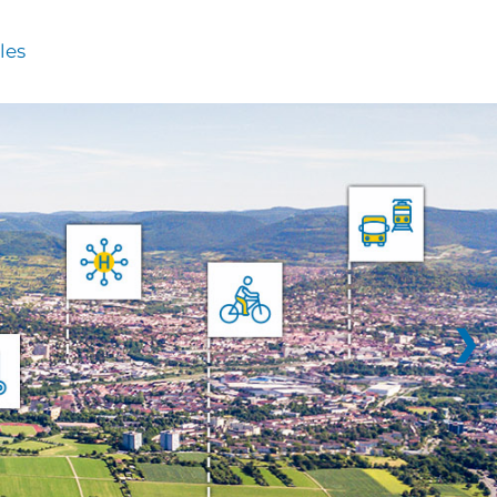
les
❯