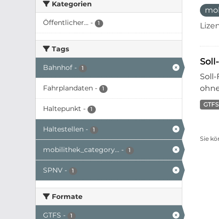
Kategorien
mo
Öffentlicher...
-
1
Lize
Tags
Soll
Bahnhof
-
1
Soll
Fahrplandaten
-
ohne
1
GTFS
Haltepunkt
-
1
Haltestellen
-
1
Sie kö
mobilithek_category...
-
1
SPNV
-
1
Formate
GTFS
-
1