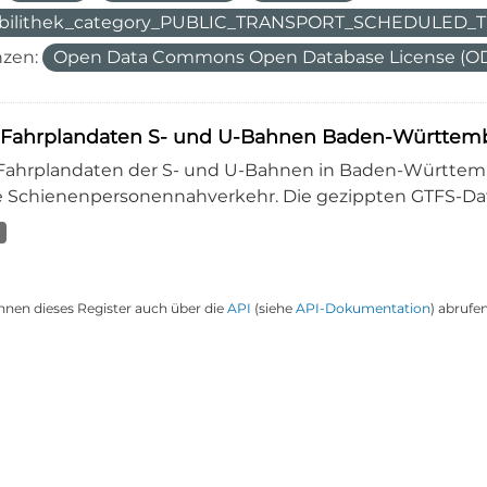
bilithek_category_PUBLIC_TRANSPORT_SCHEDULED
nzen:
Open Data Commons Open Database License (O
-Fahrplandaten S- und U-Bahnen Baden-Württemb
-Fahrplandaten der S- und U-Bahnen in Baden-Württembe
 Schienenpersonennahverkehr. Die gezippten GTFS-Dat
nnen dieses Register auch über die
API
(siehe
API-Dokumentation
) abrufen