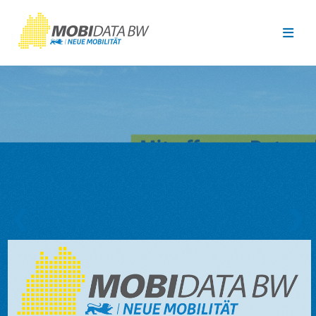
Überspringen zum Hauptinhalt
❮
❯