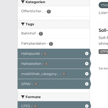
Kategorien
mo
Öffentlicher...
-
1
Lize
Tags
Soll
Bahnhof
-
1
Soll
Fahrplandaten
-
ohne
1
GTFS
Haltepunkt
-
1
Haltestellen
-
1
Sie kö
mobilithek_category...
-
1
SPNV
-
1
Formate
GTFS
-
1