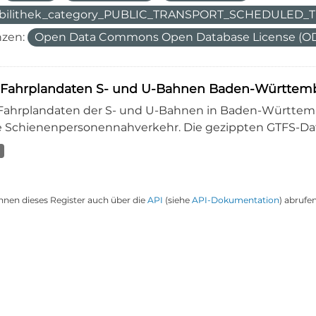
bilithek_category_PUBLIC_TRANSPORT_SCHEDULED
nzen:
Open Data Commons Open Database License (O
-Fahrplandaten S- und U-Bahnen Baden-Württembe
-Fahrplandaten der S- und U-Bahnen in Baden-Württembe
 Schienenpersonennahverkehr. Die gezippten GTFS-Dat
nnen dieses Register auch über die
API
(siehe
API-Dokumentation
) abrufen