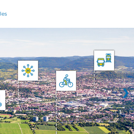
les
❯