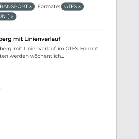
_TRANSPORT
Formate:
GTFS
DbL)
rg mit Linienverlauf
rg, mit Linienverlauf, im GTFS-Format -
en werden wöchentlich...
.