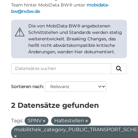
Team hinter MobiData BW® unter
mobidata-
bw@nvbw.de
.
Die von MobiData BW® angebotenen
⚠
Schnittstellen und Standards werden stetig
weiterentwickelt. Breaking Changes, das
heißt nicht-abwärtskompatible kritische
Änderungen, werden hier dokumentiert.
Sortieren nach
2 Datensätze gefunden
Tags:
SPNV
Haltestellen
mobilithek_category_PUBLIC_TRANSPORT_SC