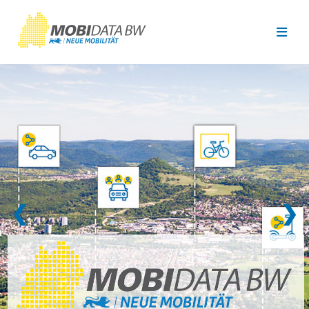
Überspringen zum Hauptinhalt
❮
❯