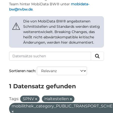
Team hinter MobiData BW® unter
mobidata-
bw@nvbw.de
.
Die von MobiData BW® angebotenen
⚠
Schnittstellen und Standards werden stetig
weiterentwickelt. Breaking Changes, das
heißt nicht-abwärtskompatible kritische
Änderungen, werden hier dokumentiert.
Sortieren nach
1 Datensatz gefunden
Tags:
SPNV
Haltestellen
mobilithek_category_PUBLIC_TRANSPORT_SC