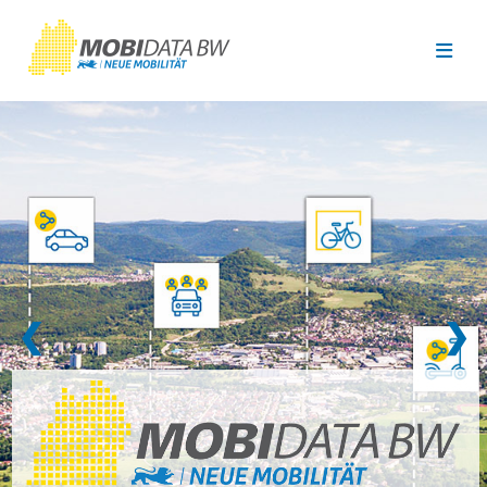
Überspringen zum Hauptinhalt
❮
❯