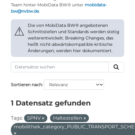
Team hinter MobiData BW® unter
mobidata-
bw@nvbw.de
.
Die von MobiData BW® angebotenen
⚠
Schnittstellen und Standards werden stetig
weiterentwickelt. Breaking Changes, das
heißt nicht-abwärtskompatible kritische
Änderungen, werden hier dokumentiert.
Sortieren nach
1 Datensatz gefunden
Tags:
SPNV
Haltestellen
mobilithek_category_PUBLIC_TRANSPORT_SC