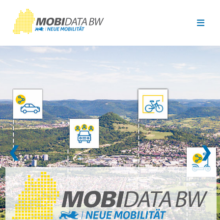
Überspringen zum Hauptinhalt
❮
❯