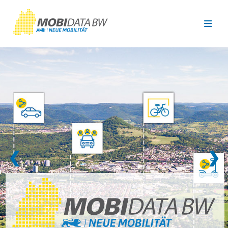
Überspringen zum Hauptinhalt
❮
❯