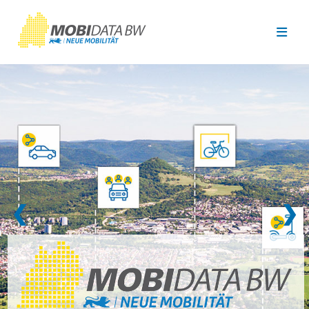
Überspringen zum Hauptinhalt
❮
❯