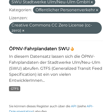
SWU Stadtwerke Ulm/Neu-Ulm GmbH
Kategorien:
Öffentlicher Personenverkehr
Lizenzen:
Creative Commons CC Zero License (cc-
zero)
ÖPNV-Fahrplandaten SWU
In diesem Datensatz lassen sich die ÖPNV-
Fahrplandaten der Stadtwerke Ulm/Neu-Ulm
(SWU) abrufen. GTFS (Generalized Transit Feed
Specification) ist ein von vielen
EntwicklerInnen...
GTFS
Sie können dieses Register auch über die
API
(siehe
API-
Dokumentation
) abrufen.