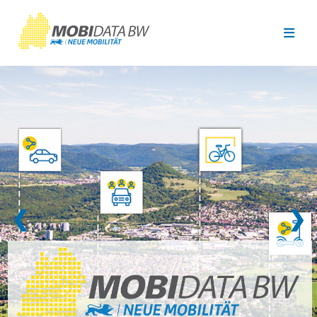
Überspringen zum Hauptinhalt
❮
❯