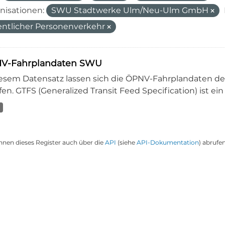
nisationen:
SWU Stadtwerke Ulm/Neu-Ulm GmbH
entlicher Personenverkehr
V-Fahrplandaten SWU
iesem Datensatz lassen sich die ÖPNV-Fahrplandaten 
en. GTFS (Generalized Transit Feed Specification) ist ein
nnen dieses Register auch über die
API
(siehe
API-Dokumentation
) abrufen