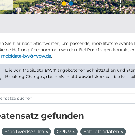
n Sie hier nach Stichworten, um passende, mobilitätsrelevante 
keine Haftung übernommen werden. Bei Rückfragen kontaktier
r
mobidata-bw@nvbw.de
.
Die von MobiData BW® angebotenen Schnittstellen und Stand
⚠
Breaking Changes, das heißt nicht-abwärtskompatible kritis
Datensatz gefunden
:
Stadtwerke Ulm
ÖPNV
Fahrplandaten