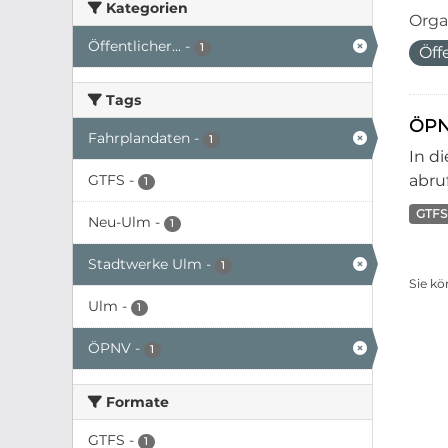
Kategorien
Orga
Öffentlicher...
-
1
Öff
Tags
ÖPN
Fahrplandaten
-
1
In d
GTFS
-
abruf
1
GTFS
Neu-Ulm
-
1
Stadtwerke Ulm
-
1
Sie kö
Ulm
-
1
ÖPNV
-
1
Formate
GTFS
-
1