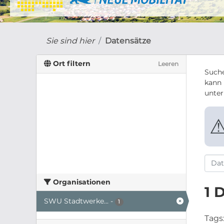
Sie sind hier
Datensätze
Ort filtern
Leeren
Suche
kann 
unte
Organisationen
1 
SWU Stadtwerke...
-
1
Tags