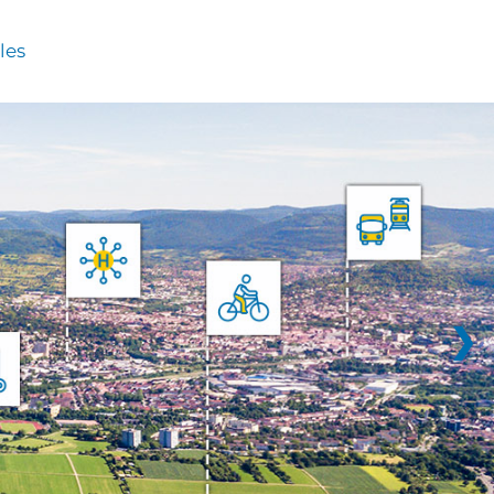
les
❯