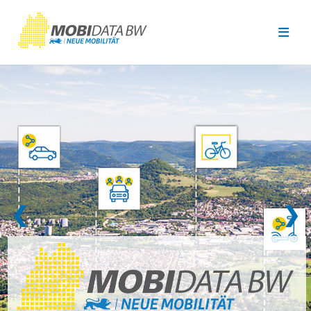
Überspringen zum Hauptinhalt
❮
❯