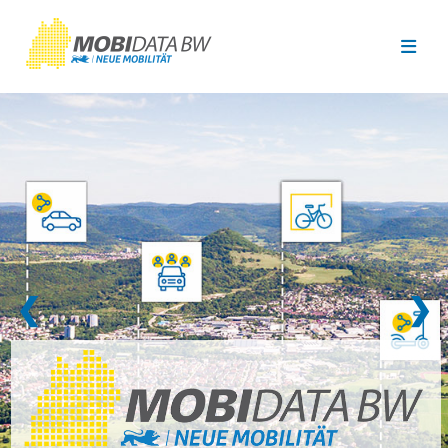
Überspringen zum Hauptinhalt
❮
❯