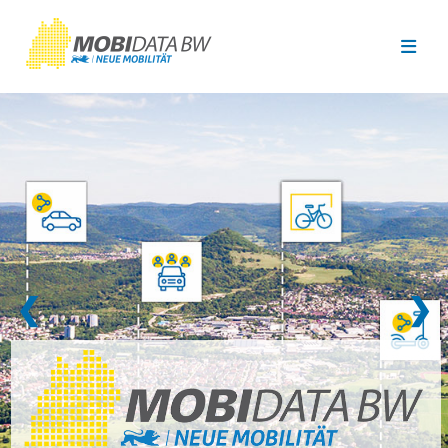
Überspringen zum Hauptinhalt
❮
❯