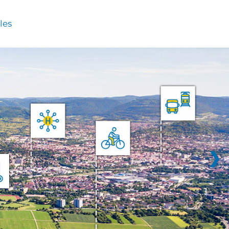
les
❯