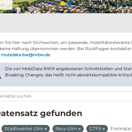
n Sie hier nach Stichworten, um passende, mobilitätsrelevante 
keine Haftung übernommen werden. Bei Rückfragen kontaktier
r
mobidata-bw@nvbw.de
.
Die von MobiData BW® angebotenen Schnittstellen und Stand
⚠
Breaking Changes, das heißt nicht-abwärtskompatible kritis
Datensatz gefunden
:
Stadtwerke Ulm
Neu-Ulm
GTFS
Formate: