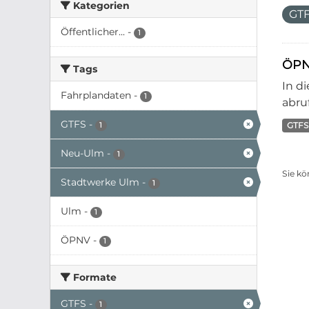
Kategorien
GT
Öffentlicher...
-
1
ÖPN
Tags
In d
Fahrplandaten
-
1
abruf
GTFS
-
GTFS
1
Neu-Ulm
-
1
Sie kö
Stadtwerke Ulm
-
1
Ulm
-
1
ÖPNV
-
1
Formate
GTFS
-
1