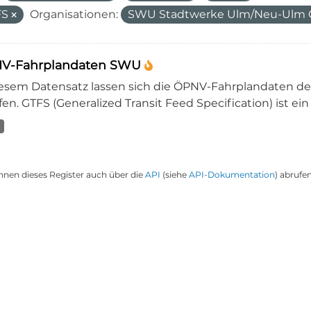
FS
Organisationen:
SWU Stadtwerke Ulm/Neu-Ul
V-Fahrplandaten SWU
iesem Datensatz lassen sich die ÖPNV-Fahrplandaten 
en. GTFS (Generalized Transit Feed Specification) ist ein
nnen dieses Register auch über die
API
(siehe
API-Dokumentation
) abrufen