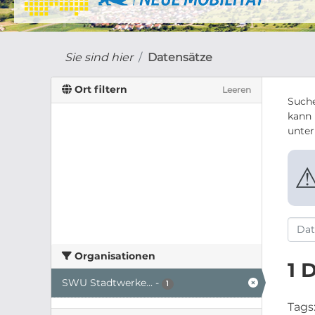
Sie sind hier
Datensätze
Ort filtern
Leeren
Suche
kann 
unte
Organisationen
1 
SWU Stadtwerke...
-
1
Tags