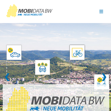
Überspringen zum Hauptinhalt
❮
❯