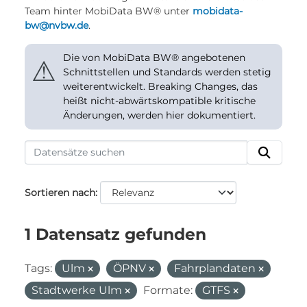
Team hinter MobiData BW® unter
mobidata-
bw@nvbw.de
.
Die von MobiData BW® angebotenen
⚠
Schnittstellen und Standards werden stetig
weiterentwickelt. Breaking Changes, das
heißt nicht-abwärtskompatible kritische
Änderungen, werden hier dokumentiert.
Sortieren nach
1 Datensatz gefunden
Tags:
Ulm
ÖPNV
Fahrplandaten
Stadtwerke Ulm
Formate:
GTFS