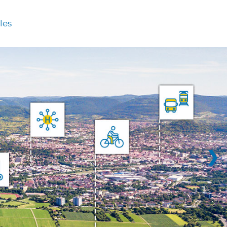
les
❯