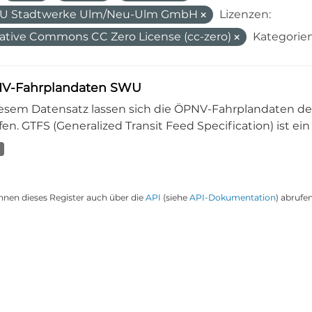
U Stadtwerke Ulm/Neu-Ulm GmbH
Lizenzen:
ative Commons CC Zero License (cc-zero)
Kategorien
V-Fahrplandaten SWU
iesem Datensatz lassen sich die ÖPNV-Fahrplandaten 
en. GTFS (Generalized Transit Feed Specification) ist ein
nnen dieses Register auch über die
API
(siehe
API-Dokumentation
) abrufen