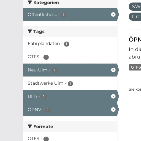
Kategorien
SW
Öffentlicher...
-
1
Cre
Tags
ÖPN
Fahrplandaten
-
1
In d
GTFS
-
abruf
1
GTFS
Neu-Ulm
-
1
Stadtwerke Ulm
-
1
Sie kö
Ulm
-
1
ÖPNV
-
1
Formate
GTFS
-
1