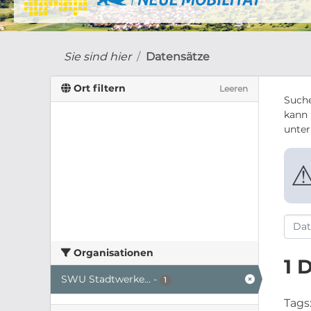
Sie sind hier
Datensätze
Ort filtern
Leeren
Suche
kann 
unte
Organisationen
1 
SWU Stadtwerke...
-
1
Tags