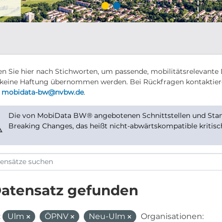
n Sie hier nach Stichworten, um passende, mobilitätsrelevante 
keine Haftung übernommen werden. Bei Rückfragen kontaktier
r
mobidata-bw@nvbw.de
.
Die von MobiData BW® angebotenen Schnittstellen und Stand
⚠
Breaking Changes, das heißt nicht-abwärtskompatible kritis
Datensatz gefunden
:
Ulm
ÖPNV
Neu-Ulm
Organisationen: