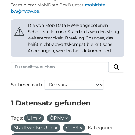
Team hinter MobiData BW® unter
mobidata-
bw@nvbw.de
.
Die von MobiData BW® angebotenen
⚠
Schnittstellen und Standards werden stetig
weiterentwickelt. Breaking Changes, das
heißt nicht-abwärtskompatible kritische
Änderungen, werden hier dokumentiert.
Sortieren nach
1 Datensatz gefunden
Tags:
Ulm
ÖPNV
Stadtwerke Ulm
GTFS
Kategorien: