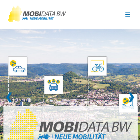
Überspringen zum Hauptinhalt
❮
❯