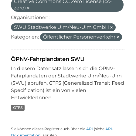
Creative Commons CC Zero License (cc-
zero)
Organisationen:
SWU Stadtwerke Ulm/Neu-Ulm GmbH
Kategorien:
Öffentlicher Personenverkehr
ÖPNV-Fahrplandaten SWU
In diesem Datensatz lassen sich die ÖPNV-
Fahrplandaten der Stadtwerke Ulm/Neu-Ulm
(SWU) abrufen. GTFS (Generalized Transit Feed
Specification) ist ein von vielen
EntwicklerInnen...
GTFS
Sie können dieses Register auch über die
API
(siehe
API-
Dokumentation
) abrufen.