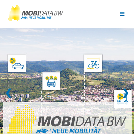
Überspringen zum Hauptinhalt
❮
❯