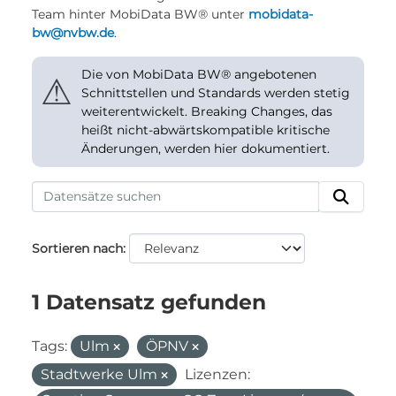
Team hinter MobiData BW® unter
mobidata-
bw@nvbw.de
.
Die von MobiData BW® angebotenen
⚠
Schnittstellen und Standards werden stetig
weiterentwickelt. Breaking Changes, das
heißt nicht-abwärtskompatible kritische
Änderungen, werden hier dokumentiert.
Sortieren nach
1 Datensatz gefunden
Tags:
Ulm
ÖPNV
Stadtwerke Ulm
Lizenzen: