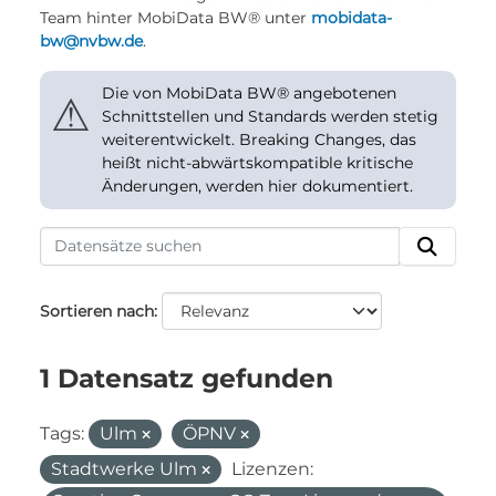
Team hinter MobiData BW® unter
mobidata-
bw@nvbw.de
.
Die von MobiData BW® angebotenen
⚠
Schnittstellen und Standards werden stetig
weiterentwickelt. Breaking Changes, das
heißt nicht-abwärtskompatible kritische
Änderungen, werden hier dokumentiert.
Sortieren nach
1 Datensatz gefunden
Tags:
Ulm
ÖPNV
Stadtwerke Ulm
Lizenzen: