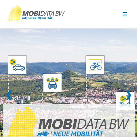
Überspringen zum Hauptinhalt
❮
❯