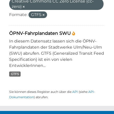
Creative Commons CC Zero License (cc-
zero)
Formate:
GTFS
ÖPNV-Fahrplandaten SWU
In diesem Datensatz lassen sich die ÖPNV-
Fahrplandaten der Stadtwerke Ulm/Neu-Ulm
(SWU) abrufen. GTFS (Generalized Transit Feed
Specification) ist ein von vielen
EntwicklerInnen...
GTFS
Sie können dieses Register auch über die
API
(siehe
API-
Dokumentation
) abrufen.