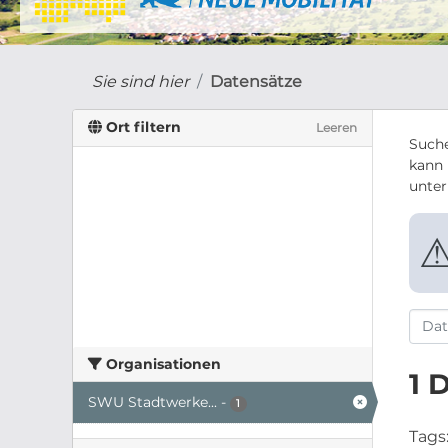
Sie sind hier
Datensätze
Ort filtern
Leeren
Suche
kann 
unte
Organisationen
1 
SWU Stadtwerke...
-
1
Tags