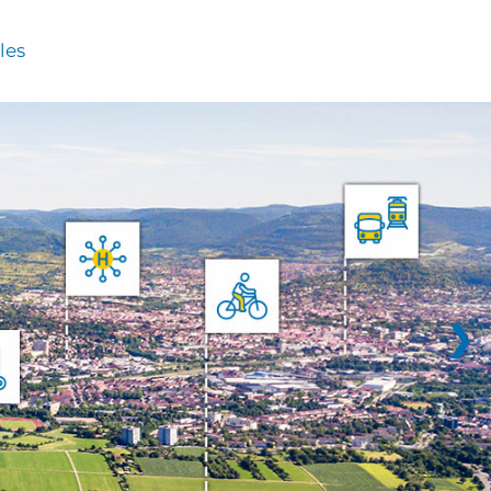
les
❯