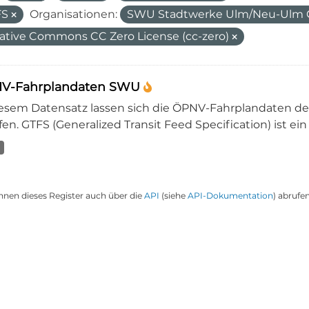
FS
Organisationen:
SWU Stadtwerke Ulm/Neu-Ul
ative Commons CC Zero License (cc-zero)
V-Fahrplandaten SWU
iesem Datensatz lassen sich die ÖPNV-Fahrplandaten 
en. GTFS (Generalized Transit Feed Specification) ist ein
nnen dieses Register auch über die
API
(siehe
API-Dokumentation
) abrufen