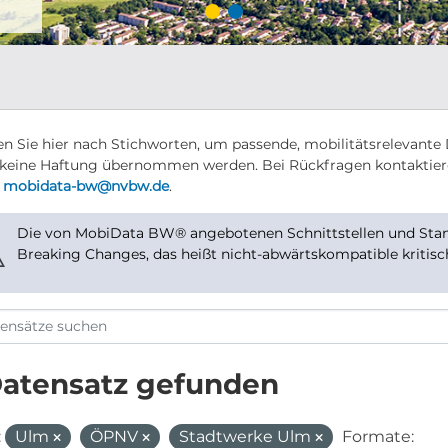
n Sie hier nach Stichworten, um passende, mobilitätsrelevante 
keine Haftung übernommen werden. Bei Rückfragen kontaktier
r
mobidata-bw@nvbw.de
.
Die von MobiData BW® angebotenen Schnittstellen und Stand
⚠
Breaking Changes, das heißt nicht-abwärtskompatible kritis
Datensatz gefunden
:
Ulm
ÖPNV
Stadtwerke Ulm
Formate: