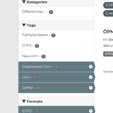
Kategorien
GT
Öffentlicher...
-
1
Cre
Tags
ÖPN
Fahrplandaten
-
1
In d
GTFS
-
abruf
1
GTFS
Neu-Ulm
-
1
Stadtwerke Ulm
-
1
Sie kö
Ulm
-
1
ÖPNV
-
1
Formate
GTFS
-
1